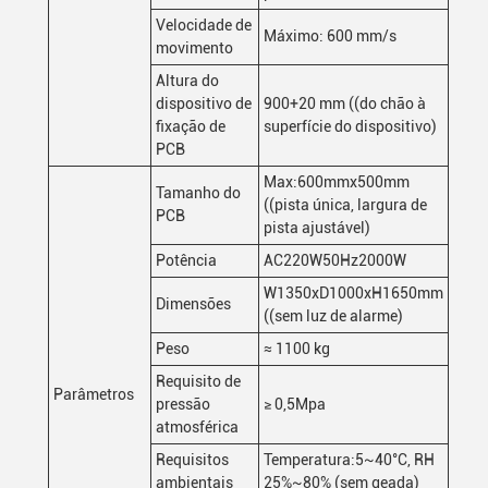
Velocidade de
Máximo: 600 mm/s
movimento
Altura do
dispositivo de
900+20 mm ((do chão à
fixação de
superfície do dispositivo)
PCB
Max:600mmx500mm
Tamanho do
((pista única, largura de
PCB
pista ajustável)
Potência
AC220W50Hz2000W
W1350xD1000xH1650mm
Dimensões
((sem luz de alarme)
Peso
≈ 1100 kg
Requisito de
Parâmetros
pressão
≥ 0,5Mpa
atmosférica
Requisitos
Temperatura:5~40°C, RH
ambientais
25%~80% (sem geada)