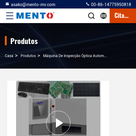
asako@mento-mv.com
00-86-14775950818
Citações
Produtos
>
>
>
Casa
Produtos
Máquina De Inspecção Óptica Automatizada
Dispos