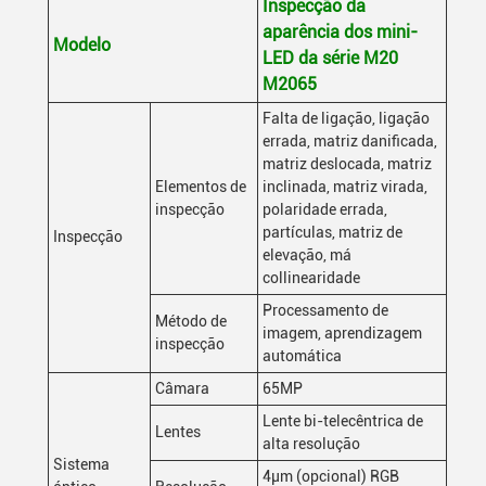
Inspecção da
aparência dos mini-
Modelo
LED da série M20
M2065
Falta de ligação, ligação
errada, matriz danificada,
matriz deslocada, matriz
Elementos de
inclinada, matriz virada,
inspecção
polaridade errada,
partículas, matriz de
Inspecção
elevação, má
collinearidade
Processamento de
Método de
imagem, aprendizagem
inspecção
automática
Câmara
65MP
Lente bi-telecêntrica de
Lentes
alta resolução
Sistema
4μm (opcional) RGB