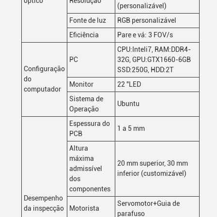
óptico
Resolução
(personalizável)
Fonte de luz
RGB personalizável
Eficiência
Pare e vá: 3 FOV/s
CPU:Inteli7, RAM:DDR4-
PC
32G, GPU:GTX1660-6GB
Configuração
SSD:250G, HDD:2T
do
Monitor
22 "LED
computador
Sistema de
Ubuntu
Operação
Espessura do
1 a 5 mm
PCB
Altura
máxima
20 mm superior, 30 mm
admissível
inferior (customizável)
dos
componentes
Desempenho
Servomotor+Guia de
da inspecção
Motorista
parafuso