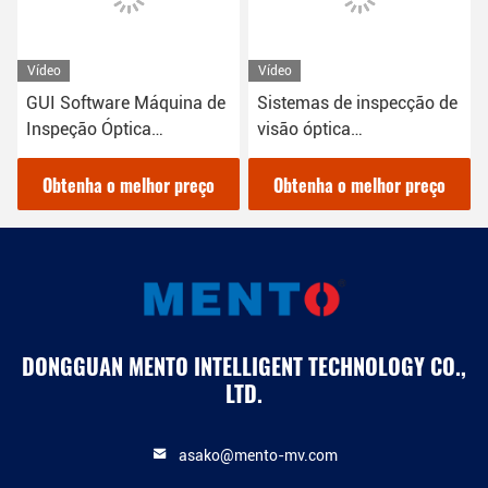
Vídeo
Vídeo
GUI Software Máquina de
Sistemas de inspecção de
Inspeção Óptica
visão óptica
Automatizada Para
automatizada AOI
Detecção de Defeitos de
Máquina 240V
Obtenha o melhor preço
Obtenha o melhor preço
PCB
DONGGUAN MENTO INTELLIGENT TECHNOLOGY CO.,
LTD.
asako@mento-mv.com