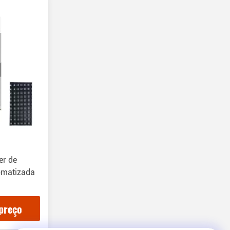
er de
omatizada
preço