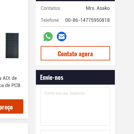
Contatos:
Mrs. Asako
Telefone:
00-86-14775950818
Contato agora
Envie-nos
a AOI de
ca de PCB
preço