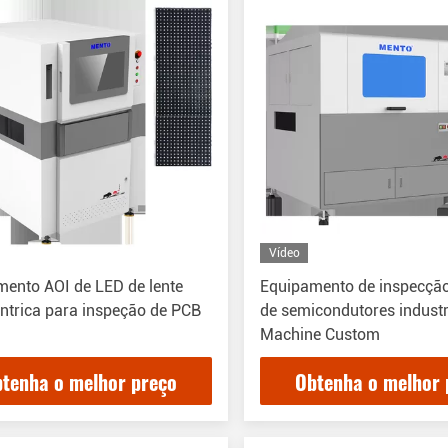
Vídeo
ento AOI de LED de lente
Equipamento de inspecção
entrica para inspeção de PCB
de semicondutores industr
Machine Custom
tenha o melhor preço
Obtenha o melhor 