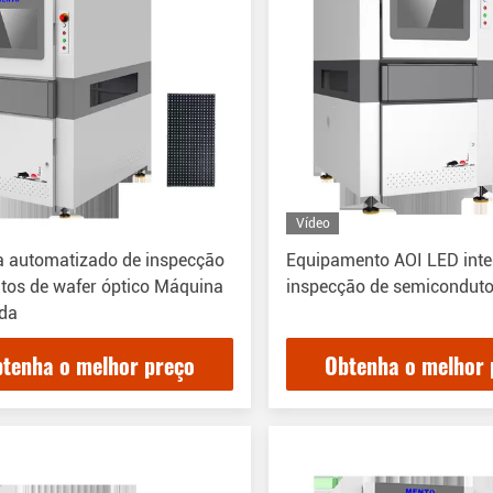
Vídeo
a automatizado de inspecção
Equipamento AOI LED int
itos de wafer óptico Máquina
inspecção de semiconduto
da
tenha o melhor preço
Obtenha o melhor 