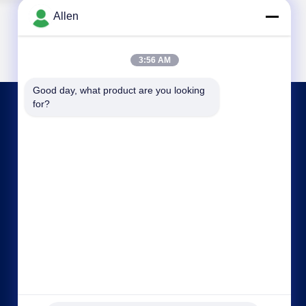
Allen
3:56 AM
Good day, what product are you looking 
for?
CONTACTE-NOS
asako@mento-mv.com
00-86-14775950818
- Não, não.1Rua Minxing1, comunidade de
Shangjiao, cidade de Chang'an, cidade de
Dognguan, província de Guangdong, China.