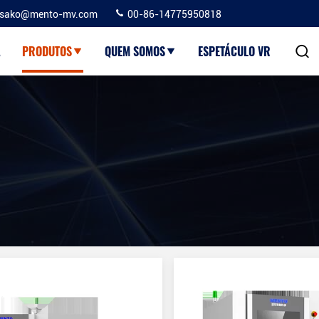
sako@mento-mv.com
00-86-14775950818
A
PRODUTOS
QUEM SOMOS
ESPETÁCULO VR