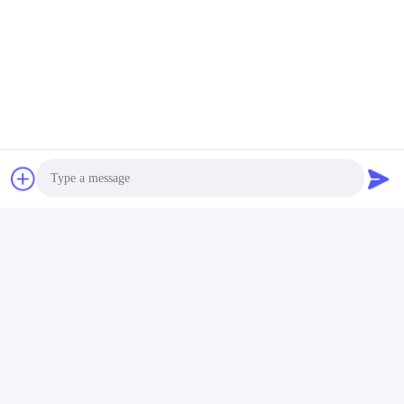
Contatos
Photo
Contatos:
Mrs. Asako
Video Call
Telefone:
00-86-14775950818
Audio Call