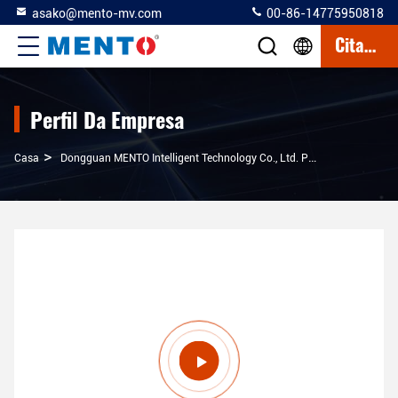
asako@mento-mv.com
00-86-14775950818
Citações
Perfil Da Empresa
>
Casa
Dongguan MENTO Intelligent Technology Co., Ltd. Perfil Da Empresa