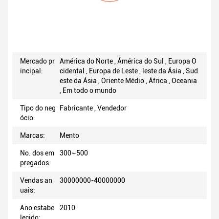
Mercado pr
América do Norte , Ámérica do Sul , Europa O
incipal:
cidental , Europa de Leste , leste da Ásia , Sud
este da Ásia , Oriente Médio , África , Oceania
, Em todo o mundo
Tipo do neg
Fabricante , Vendedor
ócio:
Marcas:
Mento
No. dos em
300~500
pregados:
Vendas an
30000000-40000000
uais:
Ano estabe
2010
lecido: