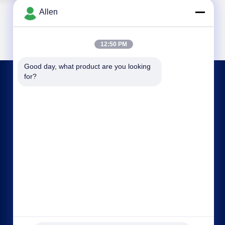
Allen
12:50 PM
Good day, what product are you looking 
for?
CONTACTE-NOS
asako@mento-mv.com
00-86-14775950818
- Não, não.1Rua Minxing1, comunidade de
Shangjiao, cidade de Chang'an, cidade de
Dognguan, província de Guangdong, China.