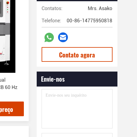
Contatos:
Mrs. Asako
Telefone:
00-86-14775950818
Contato agora
Envie-nos
ual
CB 60 Hz
preço