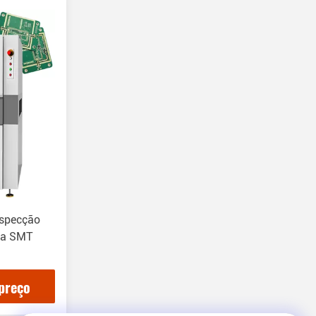
nspecção
 na SMT
preço