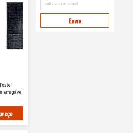
Envie
Tester
ce amigável
preço