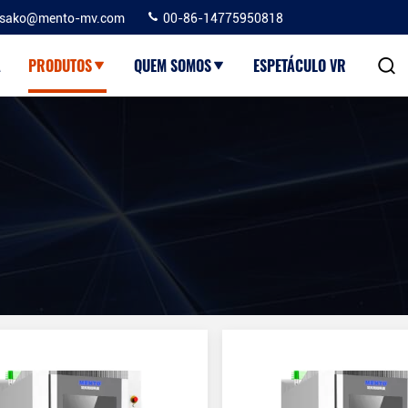
sako@mento-mv.com
00-86-14775950818
A
PRODUTOS
QUEM SOMOS
ESPETÁCULO VR