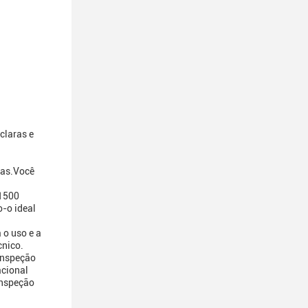
claras e
mas.Você
 1500
o-o ideal
 o uso e a
cnico.
inspeção
acional
inspeção