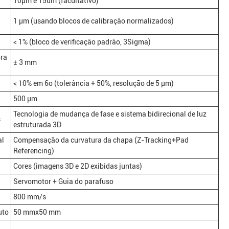
10μm e 15um (facultativo)
1 μm (usando blocos de calibração normalizados)
< 1% (bloco de verificação padrão, 3Sigma)
ra
± 3 mm
< 10% em 6o (tolerância + 50%, resolução de 5 μm)
500 μm
Tecnologia de mudança de fase e sistema bidirecional de luz
s
estruturada 3D
al
Compensação da curvatura da chapa (Z-Tracking+Pad
Referencing)
Cores (imagens 3D e 2D exibidas juntas)
Servomotor + Guia do parafuso
800 mm/s
uto
50 mmx50 mm