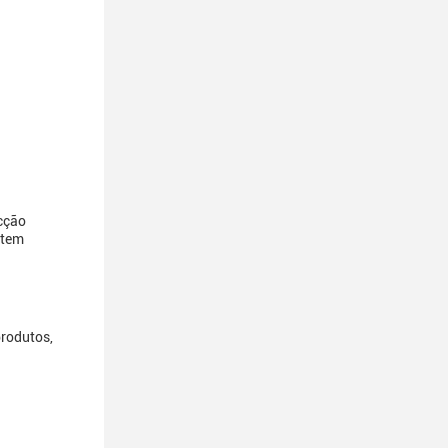
cção
ntem
produtos,