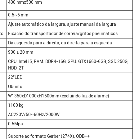
400 mmx500 mm
0.5~6 mm
Ajuste automático da largura, ajuste manual da largura
to
Fixação do transportador de correia/grifos pneumáticos
Da esquerda para a direita, da direita para a esquerda
900 ± 20 mm
CPU: Intel i5, RAM: DDR4-16G, GPU: GTX1660-6GB, SSD:250G,
HDD: 2T
22"LED
Ubuntu
W1350xD1000xH1600mm (excluindo luz de alarme)
1100 kg
AC220V/50~60Hz/2000W
0.5Mpa
Suporte ao formato Gerber (274X), ODB++