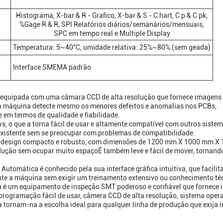
Histograma, X-bar & R - Grafico, X-bar & S - C hart, C p & C pk,
%Gage R & R, SPI Relatórios diários/semanários/mensuais,
SPC em tempo real e Multiple Display
Temperatura: 5~40°C, umidade relativa: 25%~80% (sem geada)
Interface SMEMA padrão
 equipada com uma câmara CCD de alta resolução que fornece imagens 
 a máquina detecte mesmo os menores defeitos e anomalias nos PCBs,
em termos de qualidade e fiabilidade.
, o que a torna fácil de usar e altamente compatível com outros siste
existente sem se preocupar com problemas de compatibilidade.
 design compacto e robusto, com dimensões de 1200 mm X 1000 mm X
odução sem ocupar muito espaçoÉ também leve e fácil de mover, tornand
utomática é conhecido pela sua interface gráfica intuitiva, que facilita
nte a máquina sem exigir um treinamento extensivo ou conhecimento té
 é um equipamento de inspeção SMT poderoso e confiável que fornece 
a programação fácil de usar, câmera CCD de alta resolução, sistema oper
a tornam-na a escolha ideal para qualquer linha de produção que exija 