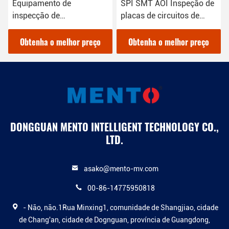
Equipamento de
SPI SMT AOI Inspeção de
inspecção de
placas de circuitos de
semicondutores SMT AOI
máquinas para controlo
Visão automatizada
de qualidade
Obtenha o melhor preço
Obtenha o melhor preço
DONGGUAN MENTO INTELLIGENT TECHNOLOGY CO.,
LTD.
asako@mento-mv.com
00-86-14775950818
- Não, não.1Rua Minxing1, comunidade de Shangjiao, cidade
de Chang'an, cidade de Dognguan, província de Guangdong,