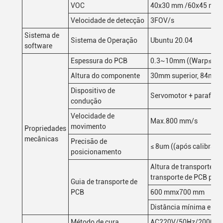
VOC
40x30 mm /60x45 mm
Velocidade de detecção
3FOV/s
Sistema de
Sistema de Operação
Ubuntu 20.04
software
Espessura do PCB
0.3~10mm ((Warp≤5m
Altura do componente
30mm superior, 84mm in
Dispositivo de
Servomotor + parafuso 
condução
Velocidade de
Max.800 mm/s
movimento
Propriedades
mecânicas
Precisão de
≤ 8um ((após calibraçã
posicionamento
Altura de transporte de
transporte de PCB por t
Guia de transporte de
PCB
600 mmx700 mm
Distância mínima entr
Método de cura
AC220V/50Hz/2000W