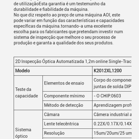
de utilizaçãoEsta garantia é um testemunho da
durabilidade e fiabilidade da máquina.
No que diz respeito ao preço de uma máquina AOI, este
pode variar em função das características e capacidades
específicas da máquina.tornando-a uma excelente
escolha para os fabricantes que pretendam investir num
sistema de inspecção que melhore o seu processo de
produção e garanta a qualidade dos seus produtos.
2D Inspecção Óptica Automatizada 1,2m online Single-Track
Modelo
K2012XL1200
Corpo do componente CH
Elementos de ensaio
juntas de solda DIP
Teste da
capacidade
Componente mínimo
- O CHIP.0603
Método de detecção
Aprendizagem profund
Câmara
Câmera industrial a co
Lente telecêntrica
0.22X/0.17X/0.14X
Sistema
Resolução
15um/20um/25 um
óptico