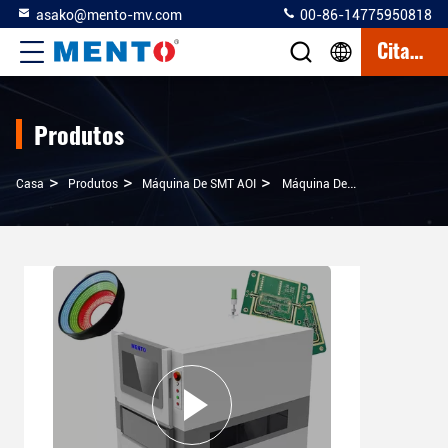
asako@mento-mv.com
00-86-14775950818
Citações
Produtos
>
>
>
Casa
Produtos
Máquina De SMT AOI
Máquina De Inspecção De PCB SMT AOI Máquina De Inspecção De Pasta De Solda 3D