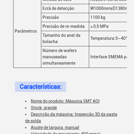
Ecrã de detecção
W1000mmxD1380mmxH
Precisão
1100 kg
Precisão de re-medida
≥ 0,5 MPa
Parâmetros
Tamanho do anel da
Temperatura:5~40°C, 
bolacha
Número de wafers
manuseadas
Interface SMEMA padr
simultaneamente
Características:
Nome do produto: Máquina SMT AOI
Stock: grande
Descrição da máquina: Inspecção 3D da pasta
de solda
Ajuste de largura: manual