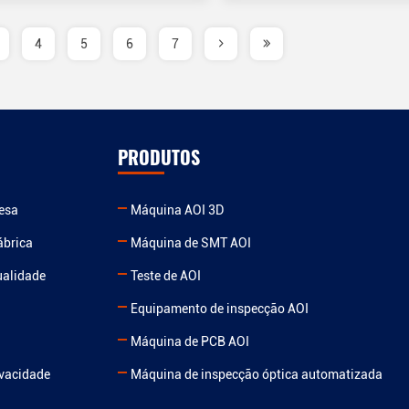
4
5
6
7
PRODUTOS
resa
Máquina AOI 3D
ábrica
Máquina de SMT AOI
ualidade
Teste de AOI
Equipamento de inspecção AOI
Máquina de PCB AOI
ivacidade
Máquina de inspecção óptica automatizada