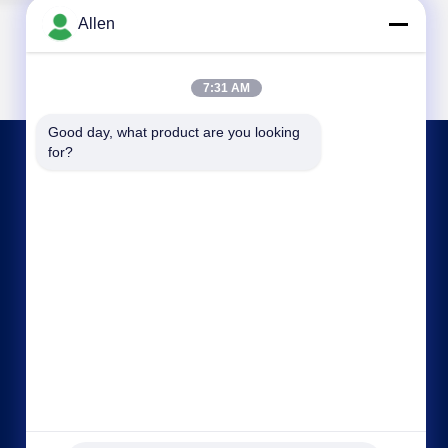
Allen
7:31 AM
Good day, what product are you looking 
for?
CONTACTE-NOS
asako@mento-mv.com
00-86-14775950818
- Não, não.1Rua Minxing1, comunidade de
Shangjiao, cidade de Chang'an, cidade de
Dognguan, província de Guangdong, China.