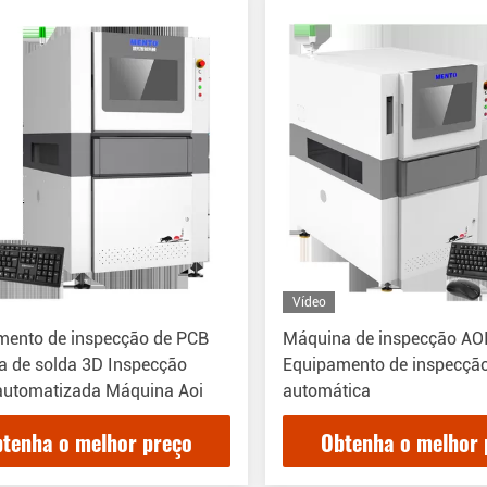
Vídeo
mento de inspecção de PCB
Máquina de inspecção AO
a de solda 3D Inspecção
Equipamento de inspecção
 automatizada Máquina Aoi
automática
tenha o melhor preço
Obtenha o melhor 