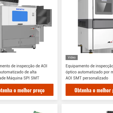
Vídeo
mento de inspecção de AOI
Equipamento de inspecçã
automatizado de alta
óptico automatizado por 
dade Máquina SPI SMT
AOI SMT personalizado
tenha o melhor preço
Obtenha o melhor 