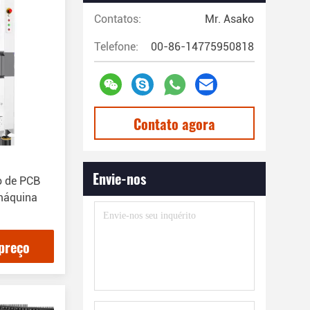
Contatos:
Mr. Asako
Telefone:
00-86-14775950818
Contato agora
Envie-nos
o de PCB
máquina
preço