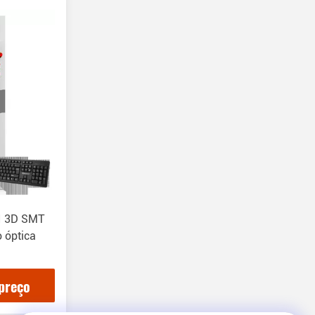
I 3D SMT
 óptica
preço