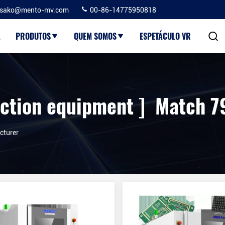
sako@mento-mv.com
00-86-14775950818
A
PRODUTOS
QUEM SOMOS
ESPETÁCULO VR
ction equipment ] Match 7
cturer