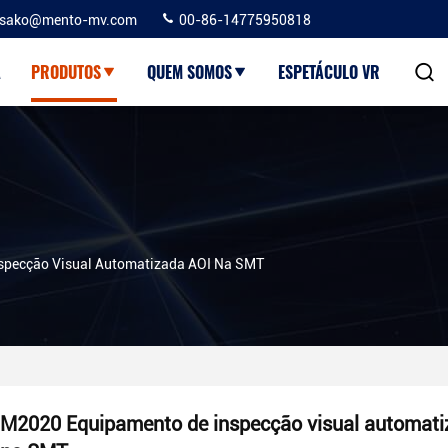
sako@mento-mv.com
00-86-14775950818
A
PRODUTOS
QUEM SOMOS
ESPETÁCULO VR
specção Visual Automatizada AOI Na SMT
M2020 Equipamento de inspecção visual automati