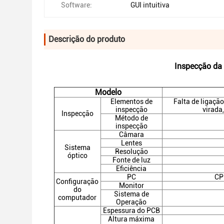
Software:
GUI intuitiva
Descrição do produto
Inspecção da 
Modelo
Elementos de
Falta de ligação
inspecção
virada,
Inspecção
Método de
inspecção
Câmara
Lentes
Sistema
Resolução
óptico
Fonte de luz
Eficiência
PC
CP
Configuração
Monitor
do
Sistema de
computador
Operação
Espessura do PCB
Altura máxima