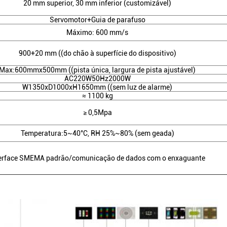
20 mm superior, 30 mm inferior (customizável)
Servomotor+Guia de parafuso
Máximo: 600 mm/s
900+20 mm ((do chão à superfície do dispositivo)
Max:600mmx500mm ((pista única, largura de pista ajustável)
AC220W50Hz2000W
W1350xD1000xH1650mm ((sem luz de alarme)
≈ 1100 kg
≥ 0,5Mpa
Temperatura:5~40°C, RH 25%~80% (sem geada)
terface SMEMA padrão/comunicação de dados com o enxaguante