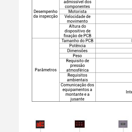
admissível dos
componentes
Desempenho
Motorista
da inspecção
Velocidade de
movimento
Altura do
dispositivo de
fixação de PCB
Tamanho do PCB
Potência
Dimensões
Peso
Requisito de
pressão
Parâmetros
atmosférica
Requisitos
ambientais
Comunicação dos
equipamentos a
In
montante e a
jusante