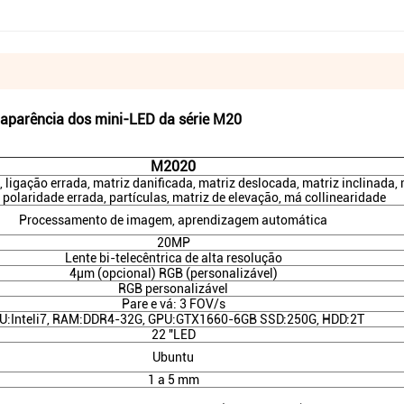
aparência dos mini-LED da série M20
M2020
, ligação errada, matriz danificada, matriz deslocada, matriz inclinada, 
 polaridade errada, partículas, matriz de elevação, má collinearidade
Processamento de imagem, aprendizagem automática
20MP
Lente bi-telecêntrica de alta resolução
4μm (opcional) RGB (personalizável)
RGB personalizável
Pare e vá: 3 FOV/s
U:Inteli7, RAM:DDR4-32G, GPU:GTX1660-6GB SSD:250G, HDD:2T
22 "LED
Ubuntu
1 a 5 mm