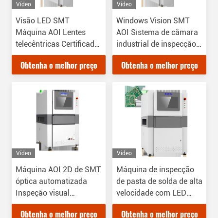
Vídeo
Vídeo
Visão LED SMT
Windows Vision SMT
Máquina AOI Lentes
AOI Sistema de câmara
telecêntricas Certificado
industrial de inspecção
ISO14001
de máquinas
Obtenha o melhor preço
Obtenha o melhor preço
Vídeo
Vídeo
Máquina AOI 2D de SMT
Máquina de inspecção
óptica automatizada
de pasta de solda de alta
Inspeção visual
velocidade com LED
avançada de PCB
SMT AOI
Obtenha o melhor preço
Obtenha o melhor preço