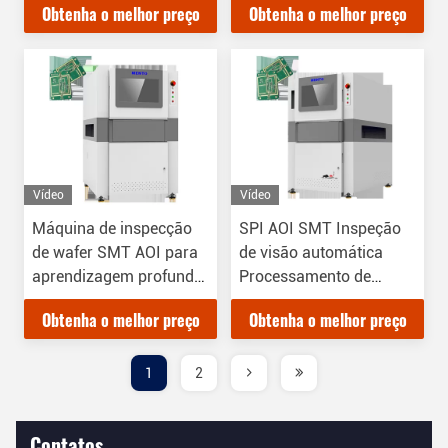
Obtenha o melhor preço
Obtenha o melhor preço
Vídeo
Vídeo
Máquina de inspecção
SPI AOI SMT Inspeção
de wafer SMT AOI para
de visão automática
aprendizagem profunda
Processamento de
de PCB
imagem
Obtenha o melhor preço
Obtenha o melhor preço
1
2
Contatos