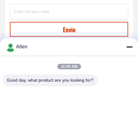
Envie
Allen
11:06 AM
Good day, what product are you looking for?
DONGGUAN MENTO INTELLIGENT TECHNOLOGY CO.,
LTD.
asako@mento-mv.com
00-86-14775950818
- Não, não.1Rua Minxing1, comunidade de Shangjiao, cidade